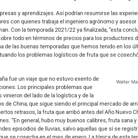
resas y aprendizajes. Así podrían resumirse las experi
tores con quienes trabaja el ingeniero agrónomo y asesor 
an. Con la temporada 2021/22 ya finalizada, “esta concl
, sobre todo en términos de precios para los productores d
 una de las buenas temporadas que hemos tenido en los ú
tuando los problemas logísticos de fruta que se cosechó
ña fue un viaje que no estuvo exento de
Walter Ma
ciones. Los principales problemas que
vinieron del lado de la logística y de la
s de China, que sigue siendo el principal mercado de arrib
ciertos retrasos, la fruta que arribó antes del Año Nuevo C
nes. “En general, hubo muy buenos calibres, fruta sana 
es episodios de lluvias, salvo aquellas que sí se registra
a que se cosecha en el mes de enero. La tónica de esta t