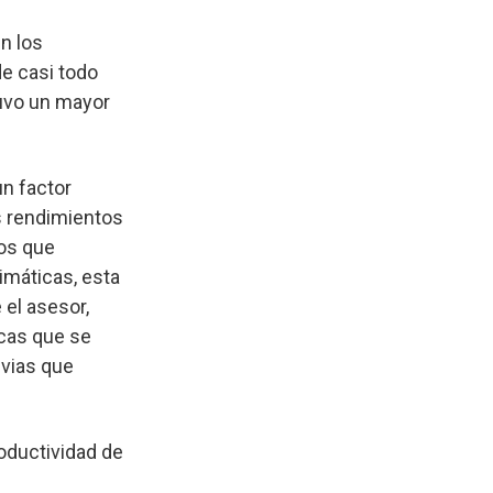
n los
de casi todo
tuvo un mayor
n factor
s rendimientos
pos que
imáticas, esta
 el asesor,
icas que se
uvias que
roductividad de