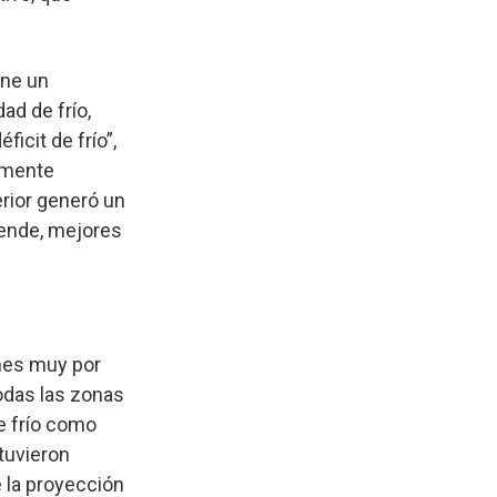
ene un
ad de frío,
icit de frío”,
amente
erior generó un
r ende, mejores
ones muy por
odas las zonas
e frío como
tuvieron
e la proyección