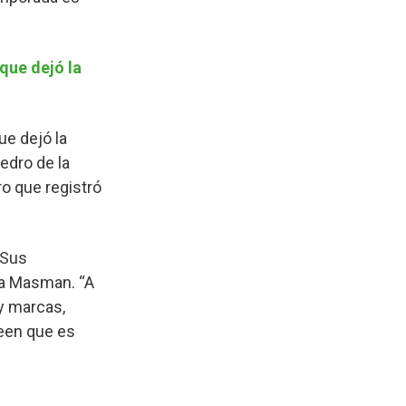
que dejó la
ue dejó la
edro de la
ro que registró
 Sus
aca Masman. “A
ay marcas,
reen que es