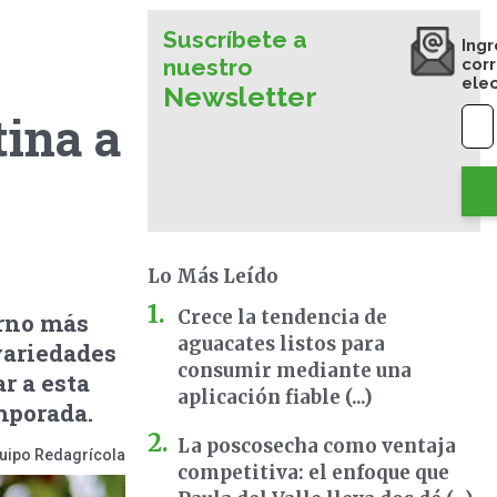
Suscríbete a
Ingr
nuestro
cor
ele
Newsletter
tina a
Lo Más Leído
Crece la tendencia de
erno más
aguacates listos para
variedades
consumir mediante una
r a esta
aplicación fiable (...)
mporada.
La poscosecha como ventaja
uipo Redagrícola
competitiva: el enfoque que