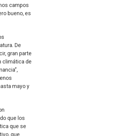
ismos campos
ero bueno, es
os
atura. De
ir, gran parte
 climática de
mancia”,
menos
 hasta mayo y
on
do que los
tica que se
tivo, que