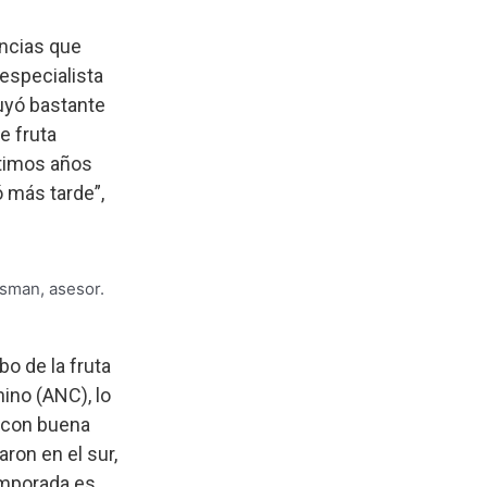
encias que
especialista
uyó bastante
e fruta
ltimos años
 más tarde”,
sman, asesor.
o de la fruta
hino (ANC), lo
y con buena
ron en el sur,
emporada es