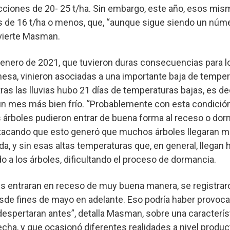
ciones de 20- 25 t/ha. Sin embargo, este año, esos m
 de 16 t/ha o menos, que, “aunque sigue siendo un núm
dvierte Masman.
 enero de 2021, que tuvieron duras consecuencias para l
esa, vinieron asociadas a una importante baja de temper
tras las lluvias hubo 21 días de temperaturas bajas, es dec
un mes más bien frío. “Probablemente con esta condición
os árboles pudieron entrar de buena forma al receso o dor
stacando que esto generó que muchos árboles llegaran 
a, y sin esas altas temperaturas que, en general, llegan
a los árboles, dificultando el proceso de dormancia.
es entraran en receso de muy buena manera, se registrar
sde fines de mayo en adelante. Eso podría haber provoca
espertaran antes”, detalla Masman, sobre una caracterís
echa, y que ocasionó diferentes realidades a nivel produc