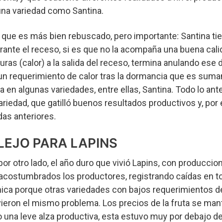
una variedad como Santina.
 que es más bien rebuscado, pero importante: Santina ti
nte el receso, si es que no la acompaña una buena calid
as (calor) a la salida del receso, termina anulando ese déf
e un requerimiento de calor tras la dormancia que es sum
a en algunas variedades, entre ellas, Santina. Todo lo ant
variedad, que gatilló buenos resultados productivos y, po
as anteriores.
EJO PARA LAPINS
 por otro lado, el año duro que vivió Lapins, con producci
 acostumbrados los productores, registrando caídas en t
nica porque otras variedades con bajos requerimientos d
vieron el mismo problema. Los precios de la fruta se man
vo una leve alza productiva, esta estuvo muy por debajo d