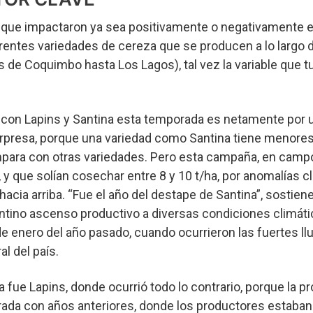
s que impactaron ya sea positivamente o negativamente e
rentes variedades de cereza que se producen a lo largo 
s de Coquimbo hasta Los Lagos), tal vez la variable que 
ó con Lapins y Santina esta temporada es netamente por u
sorpresa, porque una variedad como Santina tiene menore
ompara con otras variedades. Pero esta campaña, en cam
 que solían cosechar entre 8 y 10 t/ha, por anomalías cl
acia arriba. “Fue el año del destape de Santina”, sostiene
entino ascenso productivo a diversas condiciones climát
de enero del año pasado, cuando ocurrieron las fuertes ll
al del país.
 fue Lapins, donde ocurrió todo lo contrario, porque la p
da con años anteriores, donde los productores estaban