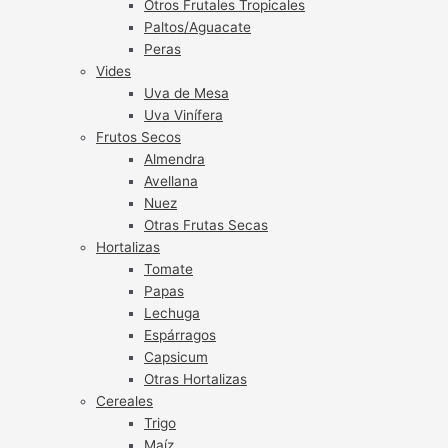
Otros Frutales Tropicales
Paltos/Aguacate
Peras
Vides
Uva de Mesa
Uva Vinífera
Frutos Secos
Almendra
Avellana
Nuez
Otras Frutas Secas
Hortalizas
Tomate
Papas
Lechuga
Espárragos
Capsicum
Otras Hortalizas
Cereales
Trigo
Maíz