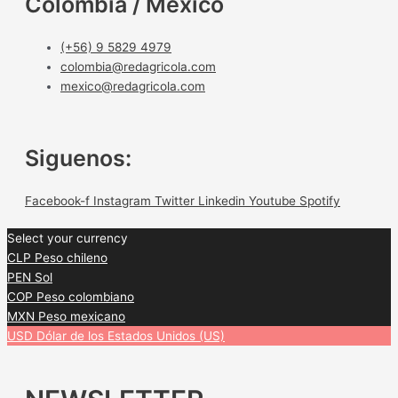
Colombia / México
(+56) 9 5829 4979
colombia@redagricola.com
mexico@redagricola.com
Siguenos:
Facebook-f
Instagram
Twitter
Linkedin
Youtube
Spotify
Select your currency
CLP
Peso chileno
PEN
Sol
COP
Peso colombiano
MXN
Peso mexicano
USD
Dólar de los Estados Unidos (US)