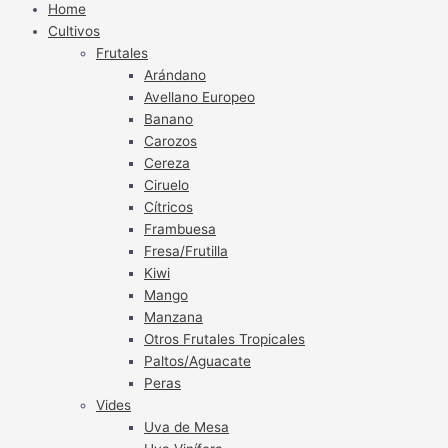
Home
Cultivos
Frutales
Arándano
Avellano Europeo
Banano
Carozos
Cereza
Ciruelo
Cítricos
Frambuesa
Fresa/Frutilla
Kiwi
Mango
Manzana
Otros Frutales Tropicales
Paltos/Aguacate
Peras
Vides
Uva de Mesa