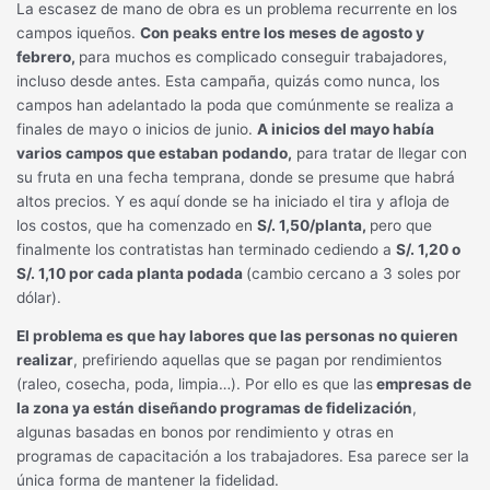
La escasez de mano de obra es un problema recurrente en los
campos iqueños.
Con peaks entre los meses de agosto y
febrero,
para muchos es complicado conseguir trabajadores,
incluso desde antes. Esta campaña, quizás como nunca, los
campos han adelantado la poda que comúnmente se realiza a
finales de mayo o inicios de junio.
A inicios del mayo había
varios campos que estaban podando,
para tratar de llegar con
su fruta en una fecha temprana, donde se presume que habrá
altos precios. Y es aquí donde se ha iniciado el tira y afloja de
los costos, que ha comenzado en
S/. 1,50/planta,
pero que
finalmente los contratistas han terminado cediendo a
S/. 1,20 o
S/. 1,10 por cada planta podada
(cambio cercano a 3 soles por
dólar).
El problema es que hay labores que las personas no quieren
realizar
, prefiriendo aquellas que se pagan por rendimientos
(raleo, cosecha, poda, limpia…). Por ello es que las
empresas de
la zona ya están diseñando programas de fidelización
,
algunas basadas en bonos por rendimiento y otras en
programas de capacitación a los trabajadores. Esa parece ser la
única forma de mantener la fidelidad.