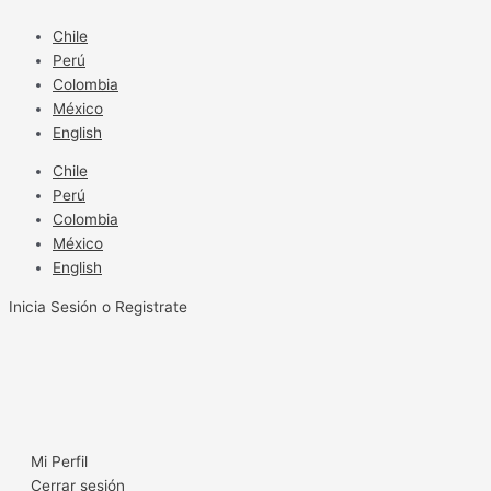
Ir
al
Chile
contenido
Perú
Colombia
México
English
Chile
Perú
Colombia
México
English
Inicia Sesión o Registrate
Mi Perfil
Cerrar sesión