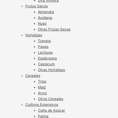
Uva Vinífera
Frutos Secos
Almendra
Avellana
Nuez
Otras Frutas Secas
Hortalizas
Tomate
Papas
Lechuga
Espárragos
Capsicum
Otras Hortalizas
Cereales
Trigo
Maíz
Arroz
Otros Cereales
Cultivos Extensivos
Caña de Azúcar
Palma