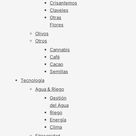
Crisantemos
Claveles
Otras
Flores
Olivos
Otros
Cannabis
Café
Cacao
Semillas
Tecnología
Agua & Riego
Gestión
del Agua
Riego
Energía
Clima
Fitosanidad