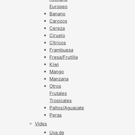
Europeo
Banano
Carozos
Cereza
Ciruelo
Cítricos
Frambuesa
Fresa/Frutilla
Kiwi
Mango
Manzana
Otros
Frutales
Tropicales
Paltos/Aguacate
Peras
Vides
Uva de