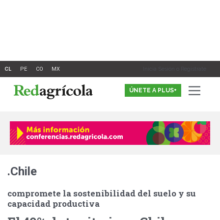
Ir
al
contenido
Inicia Sesión o Registrate
ÚNETE A PLUS+
.Chile
compromete la sostenibilidad del suelo y su
capacidad productiva