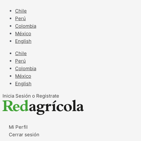
Ir
al
Chile
contenido
Perú
Colombia
México
English
Chile
Perú
Colombia
México
English
Inicia Sesión o Registrate
Mi Perfil
Cerrar sesión