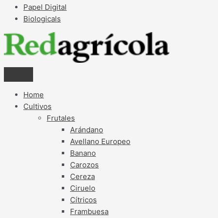
Papel Digital
Biologicals
Home
Cultivos
Frutales
Arándano
Avellano Europeo
Banano
Carozos
Cereza
Ciruelo
Cítricos
Frambuesa