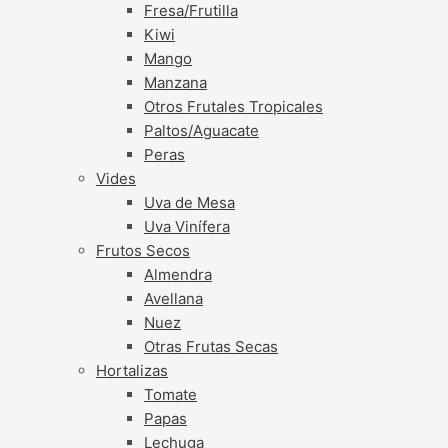
Fresa/Frutilla
Kiwi
Mango
Manzana
Otros Frutales Tropicales
Paltos/Aguacate
Peras
Vides
Uva de Mesa
Uva Vinífera
Frutos Secos
Almendra
Avellana
Nuez
Otras Frutas Secas
Hortalizas
Tomate
Papas
Lechuga