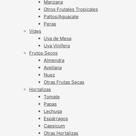
Manzana
Otros Frutales Tropicales
Paltos/Aguacate
Peras
Vides
Uva de Mesa
Uva Vinífera
Frutos Secos
Almendra
Avellana
Nuez
Otras Frutas Secas
Hortalizas
Tomate
Papas
Lechuga
Espárragos
Capsicum
Otras Hortalizas