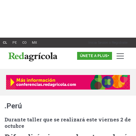
Ir
al
contenido
Inicia Sesión o Registrate
ÚNETE A PLUS+
.Perú
Durante taller que se realizará este viernes 2 de
octubre