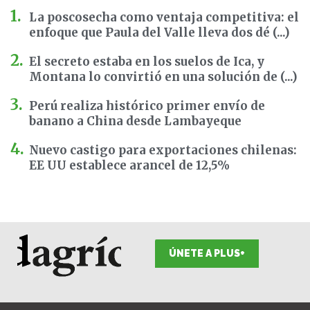
La poscosecha como ventaja competitiva: el
enfoque que Paula del Valle lleva dos dé (...)
El secreto estaba en los suelos de Ica, y
Montana lo convirtió en una solución de (...)
Perú realiza histórico primer envío de
banano a China desde Lambayeque
Nuevo castigo para exportaciones chilenas:
EE UU establece arancel de 12,5%
ÚNETE A PLUS+
F
I
T
L
Y
S