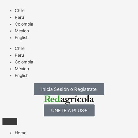
Ir
al
Chile
contenido
Perú
Colombia
México
English
Chile
Perú
Colombia
México
English
Inicia Sesión o Registrate
ÚNETE A PLUS+
Home