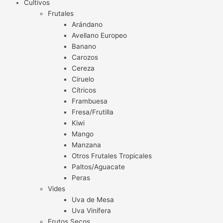
Cultivos
Frutales
Arándano
Avellano Europeo
Banano
Carozos
Cereza
Ciruelo
Cítricos
Frambuesa
Fresa/Frutilla
Kiwi
Mango
Manzana
Otros Frutales Tropicales
Paltos/Aguacate
Peras
Vides
Uva de Mesa
Uva Vinífera
Frutos Secos