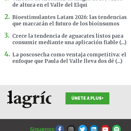
de altura en el Valle del Elqui
Bioestimulantes Latam 2026: las tendencias
que marcarán el futuro de los bioinsumos
Crece la tendencia de aguacates listos para
consumir mediante una aplicación fiable (...)
La poscosecha como ventaja competitiva: el
enfoque que Paula del Valle lleva dos dé (...)
ÚNETE A PLUS+
F
I
T
L
Y
S
a
n
w
i
o
p
Siguenos: