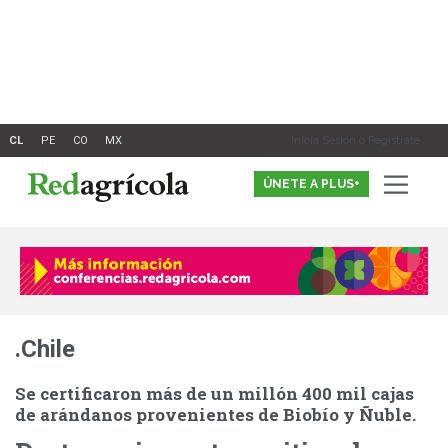
Ir
al
contenido
Inicia Sesión o Registrate
ÚNETE A PLUS+
.Chile
Se certificaron más de un millón 400 mil cajas
de arándanos provenientes de Biobío y Ñuble.