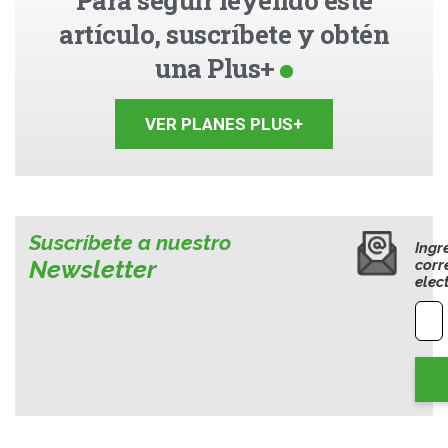
Para seguir leyendo este
artículo, suscríbete y obtén
una Plus+
VER PLANES PLUS+
Suscríbete a nuestro
Ingr
Newsletter
corr
elec