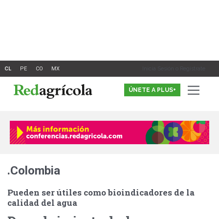
Ir
al
contenido
Inicia Sesión o Registrate
ÚNETE A PLUS+
.Colombia
Pueden ser útiles como bioindicadores de la
calidad del agua