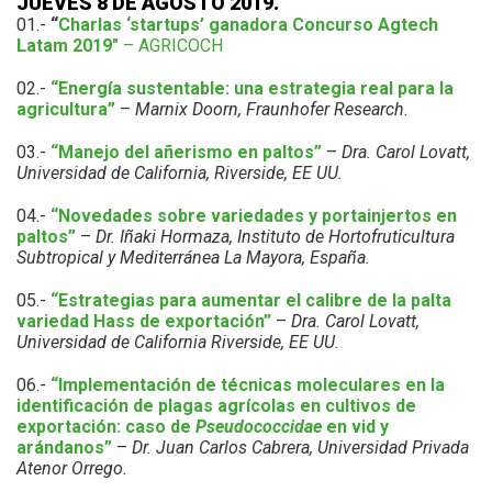
JUEVES 8 DE AGOSTO 2019.
01.-
“
Charlas ‘startups’ ganadora Concurso Agtech
Latam 2019″
– AGRICOCH
02.-
“Energía sustentable: una estrategia real para la
agricultura”
–
Marnix Doorn, Fraunhofer Research.
03.-
“Manejo del añerismo en paltos”
–
Dra. Carol Lovatt,
Universidad de California, Riverside, EE UU.
04.-
“Novedades sobre variedades y portainjertos en
paltos”
–
Dr. Iñaki Hormaza, Instituto de Hortofruticultura
Subtropical y Mediterránea La Mayora, España.
05.-
“Estrategias para aumentar el calibre de la palta
variedad Hass de exportación”
–
Dra. Carol Lovatt,
Universidad de California Riverside, EE UU.
06.-
“Implementación de técnicas moleculares en la
identificación de plagas agrícolas en cultivos de
exportación: caso de
Pseudococcidae
en vid y
arándanos”
–
Dr. Juan Carlos Cabrera, Universidad Privada
Atenor Orrego.