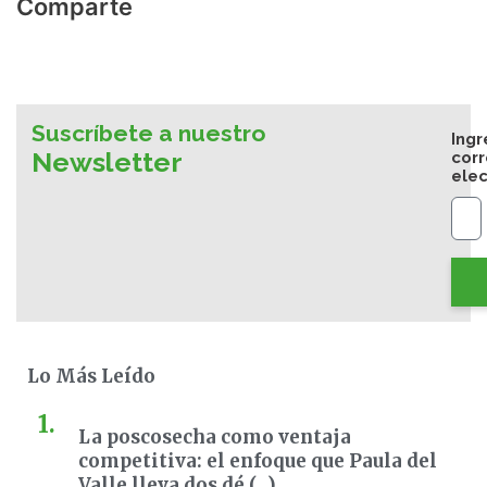
Comparte
Suscríbete a nuestro
Ingr
Newsletter
cor
elec
Lo Más Leído
La poscosecha como ventaja
competitiva: el enfoque que Paula del
Valle lleva dos dé (...)