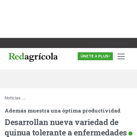
Ir
al
contenido
Inicia Sesión o Registrate
ÚNETE A PLUS+
Noticias
...
Además muestra una óptima productividad
Desarrollan nueva variedad de
quinua tolerante a enfermedades