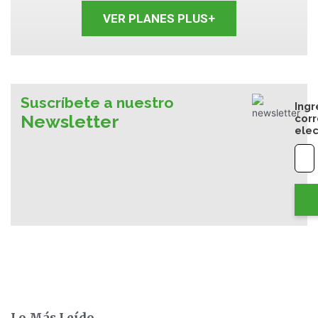
VER PLANES PLUS+
Suscríbete a nuestro
Ingr
Newsletter
cor
elec
Lo Más Leído