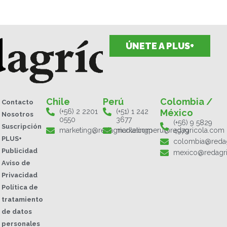
ÚNETE A PLUS+
Chile
Perú
Colombia /
Contacto
(+56) 2 2201
(+51) 1 242
México
Nosotros
0550
3677
(+56) 9 5829
Suscripción
marketing@redagricola.com
marketingperu@redagricola.com
4979
PLUS+
colombia@redag
Publicidad
mexico@redagr
Aviso de
Privacidad
Política de
tratamiento
de datos
personales