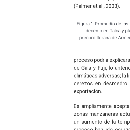
(Palmer et al., 2003).
Figura 1. Promedio de la
decenio en Talca y pl
precordillerana de Armer
proceso podría explicars
de Gala y Fuji; lo ante
climáticas adversas; la l
cerezos en desmedro d
exportación.
Es ampliamente aceptad
zonas manzaneras actual
un aumento de la tempe
proceso han ido ocurr