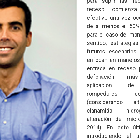
para suplir las ne
receso comienza
efectivo una vez ocu
de al menos el 50% 
para el caso del ma
sentido, estrategia
futuros escenarios 
enfocan en manejos
entrada en receso 
defoliación más
aplicación de
rompedores d
(considerando al
cianamida hidr
alteración del micro
2014). En esto últ
introduciendo el 