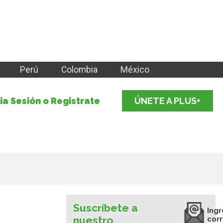
Perú
Colombia
México
cia Sesión o Registrate
ÚNETE A PLUS+
Suscríbete a
Ingr
nuestro
cor