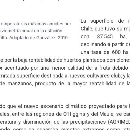
La superficie de
s temperaturas máximas anuales por
Chile, que tuvo su 
uviometría anual en la estación
con 37.545 ha,
illo. Adaptado de González, 2019.
declinando a partir 
una tasa de 600 ha 
e por la baja rentabilidad de huertos plantados con clone
rior acentuado por una menor calidad de la fruta debido
imitada superficie destinada a nuevos cultivares club; y l
e manzanos, producto de la mayor rentabilidad de l
o que el nuevo escenario climático proyectado para l
es, entre las regiones de O’Higgins y del Maule, se car
ratura y disminución de las precipitaciones (AGRIMED
iendo, como se esperaba, eventos extremos como int