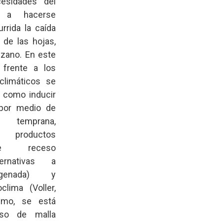
cesidades del
 a hacerse
rrida la caída
de las hojas,
nzano. En este
s frente a los
climáticos se
 como inducir
por medio de
 temprana,
 productos
e receso
ternativas a
ogenada) y
clima (Voller,
imo, se está
uso de malla