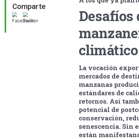
A los que ya plant
Comparte
Desafíos 
manzaner
climático
La vocación export
mercados de destin
manzanas producida
estándares de cali
retornos. Así tam
potencial de post
conservación, redu
senescencia. Sin e
están manifestand