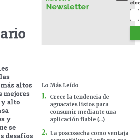
ele
Newsletter
ario
les
las
 más altos
Lo Más Leído
os mejores
Crece la tendencia de
y alto
aguacates listos para
nsa
consumir mediante una
es y
aplicación fiable (...)
ue se
La poscosecha como ventaja
s desafíos