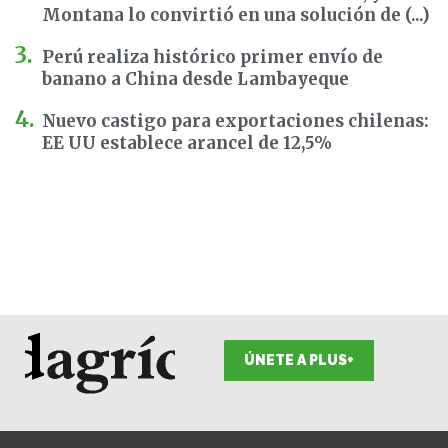
Montana lo convirtió en una solución de (...)
Perú realiza histórico primer envío de
banano a China desde Lambayeque
Nuevo castigo para exportaciones chilenas:
EE UU establece arancel de 12,5%
ÚNETE A PLUS+
F
I
T
L
Y
S