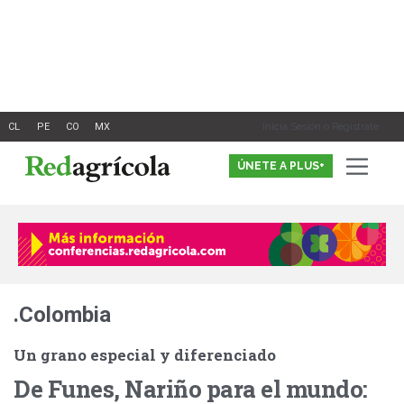
Ir
al
contenido
Inicia Sesión o Registrate
ÚNETE A PLUS+
.Colombia
Un grano especial y diferenciado
De Funes, Nariño para el mundo: