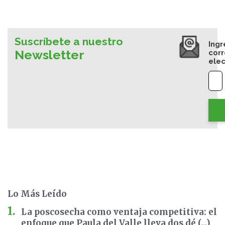
Suscríbete a nuestro
Ingr
Newsletter
cor
elec
Lo Más Leído
La poscosecha como ventaja competitiva: el
enfoque que Paula del Valle lleva dos dé (...)