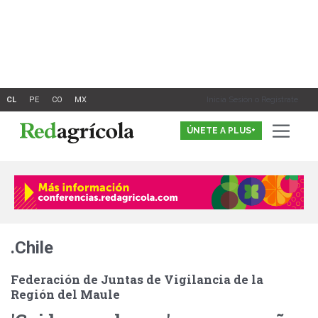
Ir
al
contenido
Inicia Sesión o Registrate
ÚNETE A PLUS+
.Chile
Federación de Juntas de Vigilancia de la
Región del Maule