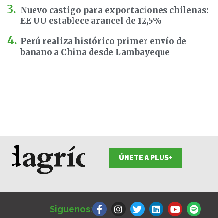
Nuevo castigo para exportaciones chilenas:
EE UU establece arancel de 12,5%
Perú realiza histórico primer envío de
banano a China desde Lambayeque
ÚNETE A PLUS+
F
I
T
L
Y
S
a
n
w
i
o
p
Siguenos:
c
s
i
n
u
o