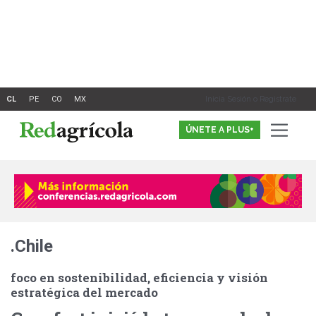
Ir
al
contenido
Inicia Sesión o Registrate
ÚNETE A PLUS+
.Chile
foco en sostenibilidad, eficiencia y visión
estratégica del mercado