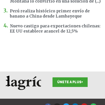
Montana lo convirtió en una solución de (...)
Perú realiza histórico primer envío de
banano a China desde Lambayeque
Nuevo castigo para exportaciones chilenas:
EE UU establece arancel de 12,5%
ÚNETE A PLUS+
F
I
T
L
Y
S
a
n
w
i
o
p