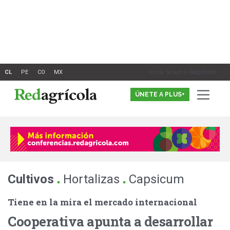
Ir
al
contenido
Inicia Sesión o Registrate
ÚNETE A PLUS+
.
.
Cultivos
Hortalizas
Capsicum
Tiene en la mira el mercado internacional
Cooperativa apunta a desarrollar