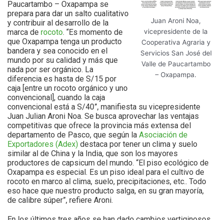
Paucartambo – Oxapampa se
prepara para dar un salto cualitativo
Juan Aroni Noa,
y contribuir al desarrollo de la
marca de
rocoto
. “Es momento de
vicepresidente de la
que Oxapampa tenga un producto
Cooperativa Agraria y
bandera y sea conocido en el
Servicios San José del
mundo por su calidad y más que
Valle de Paucartambo
nada por ser orgánico. La
– Oxapampa.
diferencia es hasta de S/15 por
caja [entre un rocoto orgánico y uno
convencional], cuando la caja
convencional está a S/40”, manifiesta su vicepresidente
Juan Julian Aroni Noa. Se busca aprovechar las ventajas
competitivas que ofrece la provincia más extensa del
departamento de Pasco, que según la
Asociación de
Exportadores (Adex)
destaca por tener un clima y suelo
similar al de China y la India, que son los mayores
productores de capsicum del mundo. “El piso ecológico de
Oxapampa es especial. Es un piso ideal para el cultivo de
rocoto en marco al clima, suelo, precipitaciones, etc.. Todo
eso hace que nuestro producto salga, en su gran mayoría,
de calibre súper”, refiere Aroni.
En los últimos tres años se han dado cambios vertiginosos