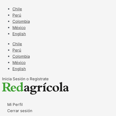
Ir
al
Chile
contenido
Perú
Colombia
México
English
Chile
Perú
Colombia
México
English
Inicia Sesión o Registrate
Mi Perfil
Cerrar sesión