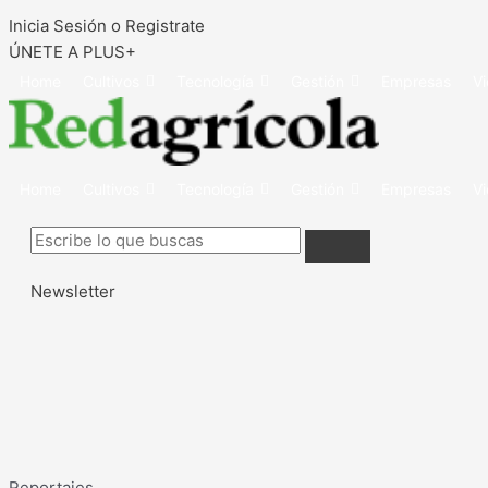
Inicia Sesión o Registrate
ÚNETE A PLUS+
Home
Cultivos
Tecnología
Gestión
Empresas
V
Home
Cultivos
Tecnología
Gestión
Empresas
V
Newsletter
Reportajes
.
...