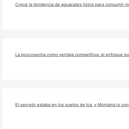
Crece la tendencia de aguacates listos para consumir med
La poscosecha como ventaja competitiva: el enfoque que P
El secreto estaba en los suelos de Ica, y Montana lo conv