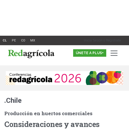
Ir
al
contenido
Inicia Sesión o Registrate
ÚNETE A PLUS+
.Chile
Producción en huertos comerciales
Consideraciones y avances