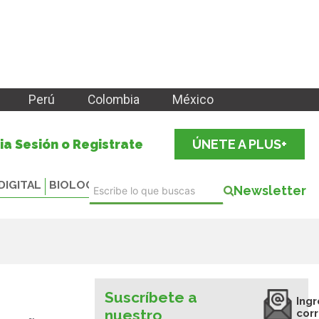
Perú
Colombia
México
cia Sesión o Registrate
ÚNETE A PLUS+
DIGITAL
BIOLOGICALS
Newsletter
Suscríbete a
Ingr
nuestro
cor