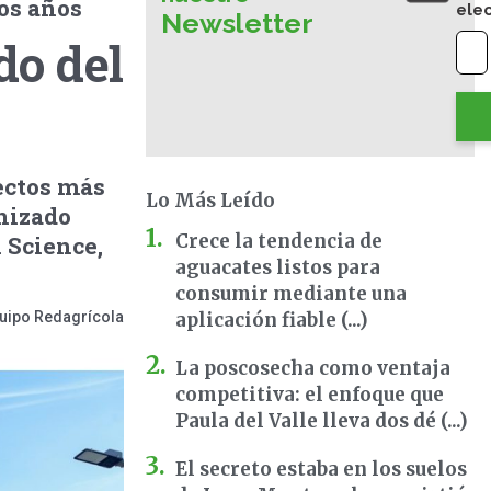
mos años
ele
Newsletter
do del
ectos más
Lo Más Leído
anizado
Crece la tendencia de
l Science,
aguacates listos para
consumir mediante una
uipo Redagrícola
aplicación fiable (...)
La poscosecha como ventaja
competitiva: el enfoque que
Paula del Valle lleva dos dé (...)
El secreto estaba en los suelos