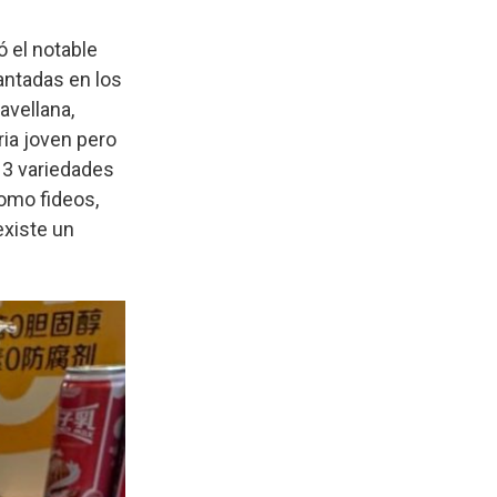
ó el notable
antadas en los
avellana,
ria joven pero
13 variedades
como fideos,
existe un