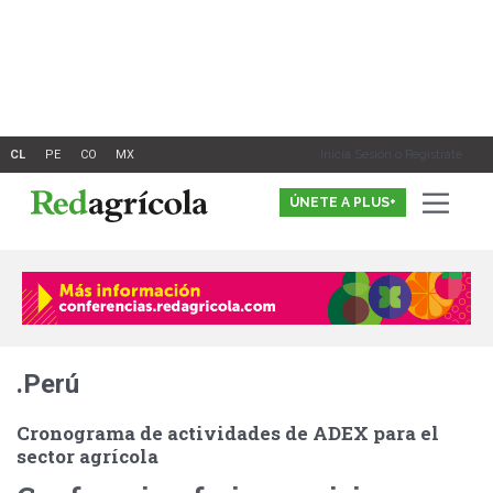
Ir
al
contenido
Inicia Sesión o Registrate
ÚNETE A PLUS+
.Perú
Cronograma de actividades de ADEX para el
sector agrícola