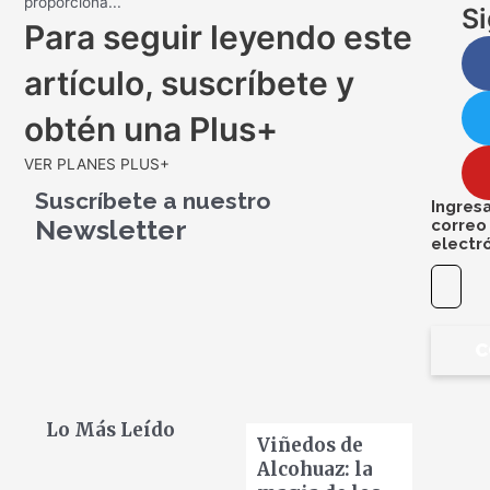
proporciona...
S
Para seguir leyendo este
artículo, suscríbete y
obtén una Plus+
VER PLANES PLUS+
Suscríbete a nuestro
Ingres
Newsletter
correo
electr
C
Lo Más Leído
Viñedos de
Alcohuaz: la