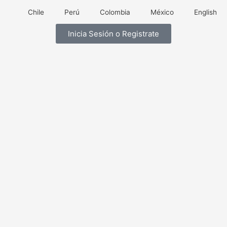
Ir
Chile
Perú
Colombia
México
English
al
contenido
Inicia Sesión o Registrate