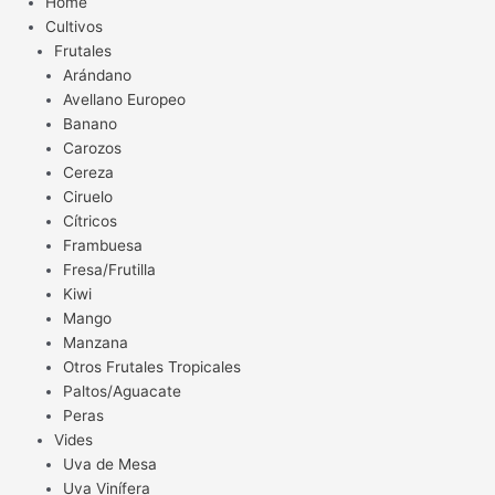
Home
Cultivos
Frutales
Arándano
Avellano Europeo
Banano
Carozos
Cereza
Ciruelo
Cítricos
Frambuesa
Fresa/Frutilla
Kiwi
Mango
Manzana
Otros Frutales Tropicales
Paltos/Aguacate
Peras
Vides
Uva de Mesa
Uva Vinífera