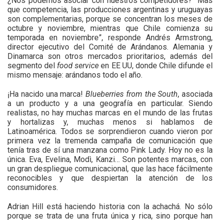
¿Nos podemos asociar con nuestros competidores? “Más
que competencia, las producciones argentinas y uruguayas
son complementarias, porque se concentran los meses de
octubre y noviembre, mientras que Chile comienza su
temporada en noviembre”, responde Andrés Armstrong,
director ejecutivo del Comité de Arándanos. Alemania y
Dinamarca son otros mercados prioritarios, además del
segmento del
food service
en EE UU, donde Chile difunde el
mismo mensaje: arándanos todo el año.
¡Ha nacido una marca!
Blueberries from the South
, asociada
a un producto y a una geografía en particular. Siendo
realistas, no hay muchas marcas en el mundo de las frutas
y hortalizas y, muchas menos si hablamos de
Latinoamérica
.
Todos se sorprendieron cuando vieron por
primera vez la tremenda campaña de comunicación que
tenía tras de sí una manzana como Pink Lady. Hoy no es la
única. Eva, Evelina, Modì, Kanzi… Son potentes marcas, con
un gran despliegue comunicacional, que las hace fácilmente
reconocibles y que despiertan la atención de los
consumidores.
Adrian Hill está haciendo historia con la achachá. No sólo
porque se trata de una fruta única y rica, sino porque han