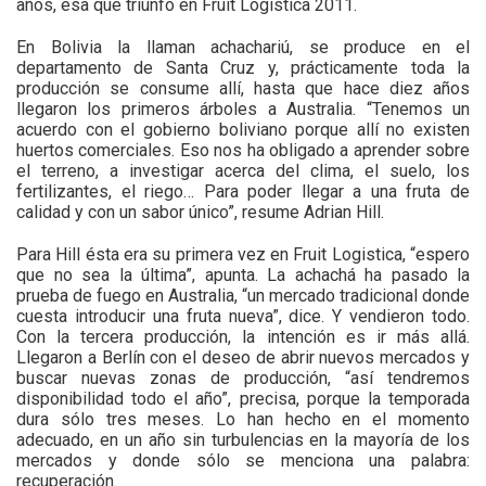
años, esa que triunfó en Fruit Logistica 2011.
En Bolivia la llaman achachariú, se produce en el
departamento de Santa Cruz y, prácticamente toda la
producción se consume allí, hasta que hace diez años
llegaron los primeros árboles a Australia. “Tenemos un
acuerdo con el gobierno boliviano porque allí no existen
huertos comerciales. Eso nos ha obligado a aprender sobre
el terreno, a investigar acerca del clima, el suelo, los
fertilizantes, el riego… Para poder llegar a una fruta de
calidad y con un sabor único”, resume Adrian Hill.
Para Hill ésta era su primera vez en Fruit Logistica, “espero
que no sea la última”, apunta. La achachá ha pasado la
prueba de fuego en Australia, “un mercado tradicional donde
cuesta introducir una fruta nueva”, dice. Y vendieron todo.
Con la tercera producción, la intención es ir más allá.
Llegaron a Berlín con el deseo de abrir nuevos mercados y
buscar nuevas zonas de producción, “así tendremos
disponibilidad todo el año”, precisa, porque la temporada
dura sólo tres meses. Lo han hecho en el momento
adecuado, en un año sin turbulencias en la mayoría de los
mercados y donde sólo se menciona una palabra:
recuperación.