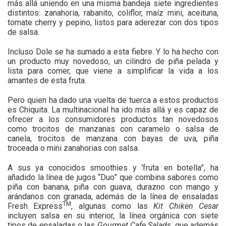
más allá uniendo en una misma bandeja siete ingredientes
distintos: zanahoria, rabanito, coliflor, maíz mini, aceituna,
tomate cherry y pepino, listos para aderezar con dos tipos
de salsa.
Incluso Dole se ha sumado a esta fiebre. Y lo ha hecho con
un producto muy novedoso, un cilindro de piña pelada y
lista para comer, que viene a simplificar la vida a los
amantes de esta fruta.
Pero quien ha dado una vuelta de tuerca a estos productos
es Chiquita. La multinacional ha ido más allá y es capaz de
ofrecer a los consumidores productos tan novedosos
como trocitos de manzanas con caramelo o salsa de
canela, trocitos de manzana con bayas de uva, piña
troceada o mini zanahorias con salsa.
A sus ya conocidos smoothies y ‘fruta en botella”, ha
añadido la línea de jugos “Duo” que combina sabores como
piña con banana, piña con guava, durazno con mango y
arándanos con granada, además de la línea de ensaladas
TM
Fresh Express
, algunas como las
Kit Chiken Cesar
incluyen salsa en su interior, la línea orgánica con siete
tipos de ensaladas o las
Gourmet Cafe Salads
, que además