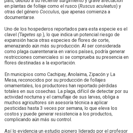
país, debido a su reciente surgimiento y grave afectación
en plantas de follaje como el rusco (
Ruscus aculeatus
) y
otras del género
Cocculus
, que apenas comienza a
documentarse.
Uno de los hospederos reportados para esta especie es el
clavel
(Tagetes sp.
), lo que indica un potencial riesgo de
expansión hacia otras especies de flores de corte,
amenazando aún más su producción. Al ser considerada
como plaga cuarentenaria en varios países, podría generar
restricciones comerciales si se comprueba su presencia en
flores destinadas a la exportación.
En municipios como Cachipay, Anolaima, Zipacón y La
Mesa, reconocidos por su producción de follajes
ornamentales, los productores han reportado pérdidas
totales en sus cosechas. La plaga, difícil de detectar por su
actividad nocturna y el camuflaje de sus larvas, obliga a
muchos agricultores sin asesoría técnica a aplicar
pesticidas hasta 3 veces por semana, lo que eleva los
costos y puede generar resistencia a los productos,
complicando aún más su control.
Así lo evidencia un estudio pionero liderado por el profesor