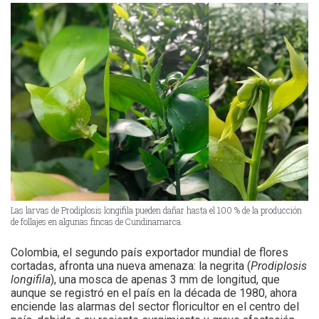
Las larvas de Prodiplosis longifila pueden dañar hasta el 100 % de la producción
de follajes en algunas fincas de Cundinamarca.
Colombia, el segundo país exportador mundial de flores
cortadas, afronta una nueva amenaza: la negrita (
Prodiplosis
longifila
), una mosca de apenas 3 mm de longitud, que
aunque se registró en el país en la década de 1980, ahora
enciende las alarmas del sector floricultor en el centro del