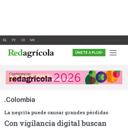
Ir
al
contenido
Inicia Sesión o Registrate
ÚNETE A PLUS+
.Colombia
La negrita puede causar grandes pérdidas
Con vigilancia digital buscan