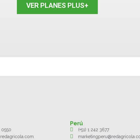
VER PLANES PLUS+
Perú
1 0550
(+51) 1 242 3677
redagricola.com
marketingperu@redagricola.