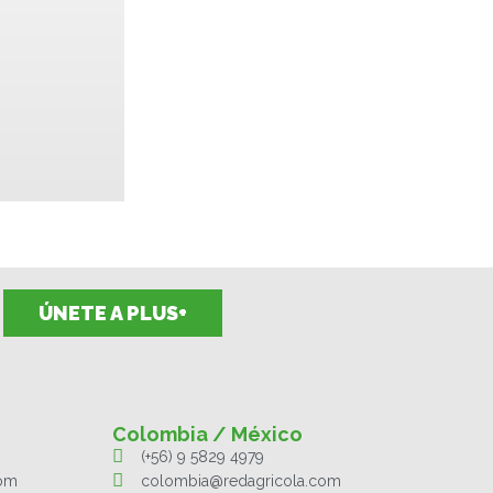
ÚNETE A PLUS+
Colombia / México
(+56) 9 5829 4979
com
colombia@redagricola.com