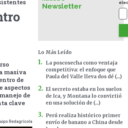
sistentes
ele
Newsletter
ntro
Lo Más Leído
La poscosecha como ventaja
rso
competitiva: el enfoque que
na masiva
Paula del Valle lleva dos dé (...)
entro de
e aspectos
El secreto estaba en los suelos
, manejo de
de Ica, y Montana lo convirtió
ta clave
en una solución de (...)
Perú realiza histórico primer
uipo Redagrícola
envío de banano a China desde