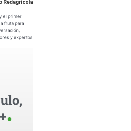
o Redagrícola
y el primer
a fruta para
versación,
tores y expertos
ulo,
+