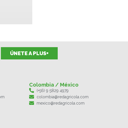
ÚNETE A PLUS+
Colombia / México
(+56) 9 5829 4979
com
colombia@redagricola.com
mexico@redagricola.com