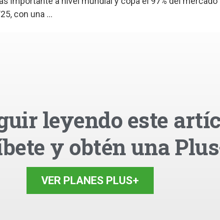
ás importante a nivel mundial y copa el 97% del mercado
5, con una ...
guir leyendo este artíc
íbete y obtén una Plus
VER PLANES PLUS+