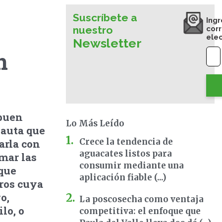
Suscríbete a
Ingr
nuestro
cor
ele
Newsletter
n
 buen
Lo Más Leído
pauta que
Crece la tendencia de
arla con
aguacates listos para
mar las
consumir mediante una
 que
aplicación fiable (...)
rros cuya
o,
La poscosecha como ventaja
lo, o
competitiva: el enfoque que