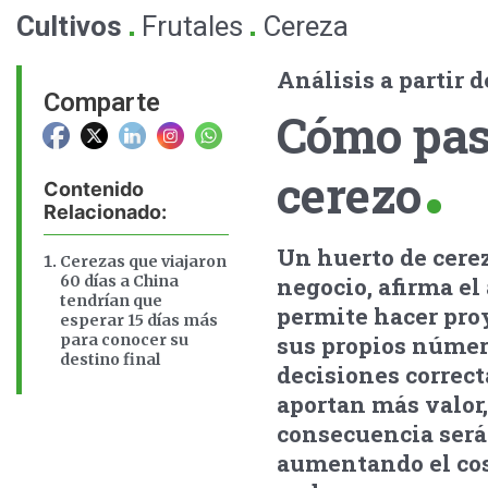
.
.
Cultivos
Frutales
Cereza
Análisis a partir d
Comparte
Cómo pasa
cerezo
Contenido
Relacionado:
Un huerto de cere
Cerezas que viajaron
60 días a China
negocio, afirma el
tendrían que
permite hacer proy
esperar 15 días más
para conocer su
sus propios número
destino final
decisiones correct
aportan más valor,
consecuencia será 
aumentando el cost