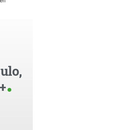
 en
ulo,
+