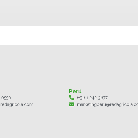
Perú
1 0550
(+51) 1 242 3677
redagricola.com
marketingperu@redagricola.