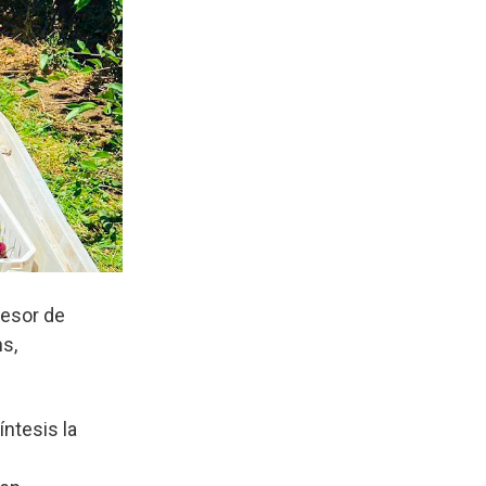
sesor de
s,
íntesis la