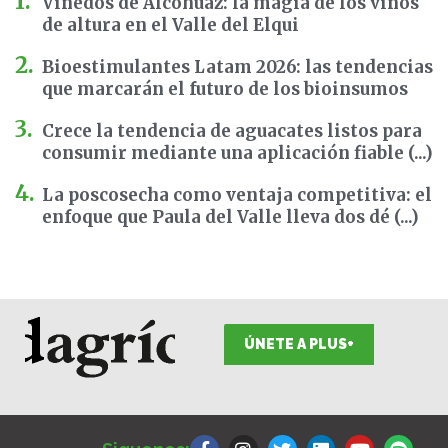
Viñedos de Alcohuaz: la magia de los vinos
de altura en el Valle del Elqui
Bioestimulantes Latam 2026: las tendencias
que marcarán el futuro de los bioinsumos
Crece la tendencia de aguacates listos para
consumir mediante una aplicación fiable (...)
La poscosecha como ventaja competitiva: el
enfoque que Paula del Valle lleva dos dé (...)
ÚNETE A PLUS+
F
I
T
L
Y
S
a
n
w
i
o
p