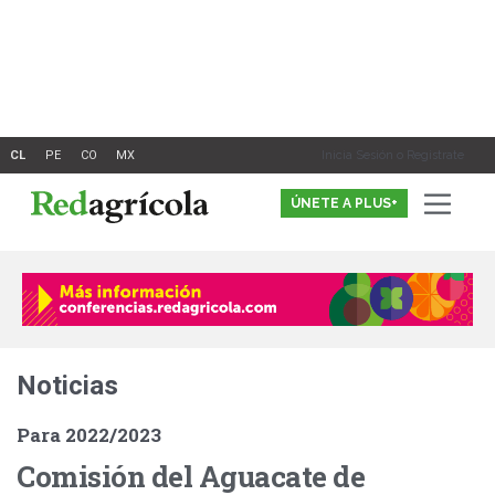
Ir
al
contenido
Inicia Sesión o Registrate
ÚNETE A PLUS+
Noticias
Para 2022/2023
Comisión del Aguacate de