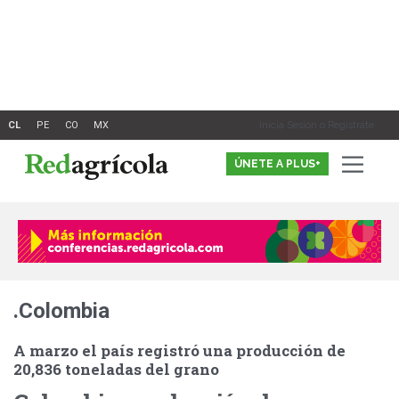
Ir
al
contenido
Inicia Sesión o Registrate
ÚNETE A PLUS+
.Colombia
A marzo el país registró una producción de
20,836 toneladas del grano