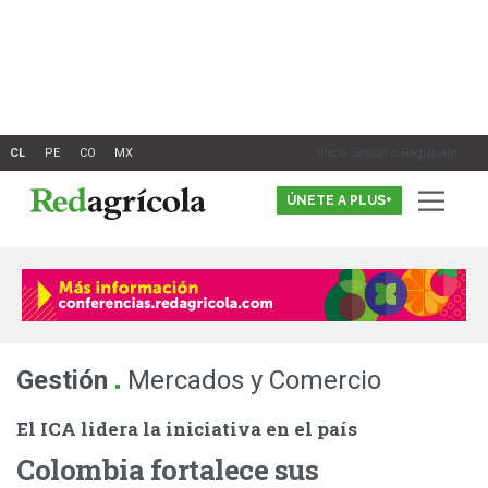
Ir
al
contenido
Inicia Sesión o Registrate
ÚNETE A PLUS+
.
Gestión
Mercados y Comercio
El ICA lidera la iniciativa en el país
Colombia fortalece sus