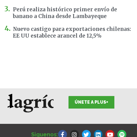
Perú realiza histórico primer envío de
banano a China desde Lambayeque
Nuevo castigo para exportaciones chilenas:
EE UU establece arancel de 12,5%
ÚNETE A PLUS+
F
I
T
L
Y
S
a
n
w
i
o
p
Siguenos: