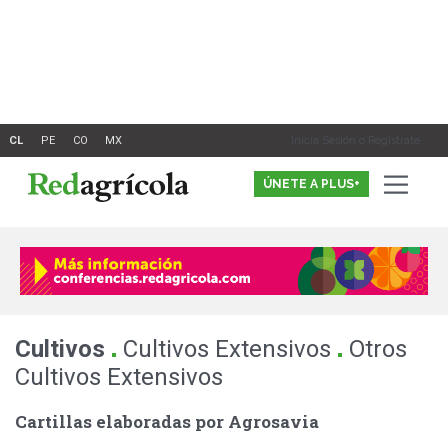
Ir
al
contenido
Inicia Sesión o Registrate
ÚNETE A PLUS+
.
.
Cultivos
Cultivos Extensivos
Otros
Cultivos Extensivos
Cartillas elaboradas por Agrosavia