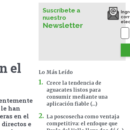
Suscríbete a
Ingr
nuestro
cor
ele
Newsletter
n el
Lo Más Leído
Crece la tendencia de
aguacates listos para
consumir mediante una
cientemente
aplicación fiable (...)
 le han
eras en el
La poscosecha como ventaja
 directos e
competitiva: el enfoque que