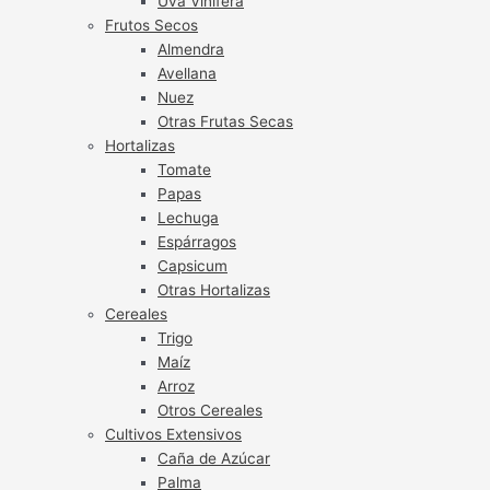
Uva Vinífera
Frutos Secos
Almendra
Avellana
Nuez
Otras Frutas Secas
Hortalizas
Tomate
Papas
Lechuga
Espárragos
Capsicum
Otras Hortalizas
Cereales
Trigo
Maíz
Arroz
Otros Cereales
Cultivos Extensivos
Caña de Azúcar
Palma