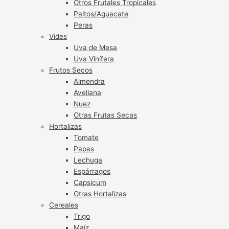
Otros Frutales Tropicales
Paltos/Aguacate
Peras
Vides
Uva de Mesa
Uva Vinífera
Frutos Secos
Almendra
Avellana
Nuez
Otras Frutas Secas
Hortalizas
Tomate
Papas
Lechuga
Espárragos
Capsicum
Otras Hortalizas
Cereales
Trigo
Maíz