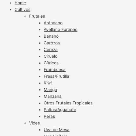
Home
Cultivos
Frutales
Arándano
Avellano Europeo
Banano
Carozos
Cereza
Ciruelo
Cítricos
Frambuesa
Fresa/Frutilla
Kiwi
Mango
Manzana
Otros Frutales Tropicales
Paltos/Aguacate
Peras
Vides
Uva de Mesa