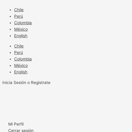
Ir
al
Chile
contenido
Perú
Colombia
México
English
Chile
Perú
Colombia
México
English
Inicia Sesión o Registrate
Mi Perfil
Cerrar sesión