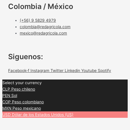
Colombia / México
(+56) 9 5829 4979
colombia@redagricola.com
mexico@redagricola.com
Siguenos:
Facebook-f
Instagram
Twitter
Linkedin
Youtube
Spotify
Select your currency
CLP
Peso chileno
PEN
Sol
COP
Peso colombiano
MXN
Peso mexicano
USD
Dólar de los Estados Unidos (US)