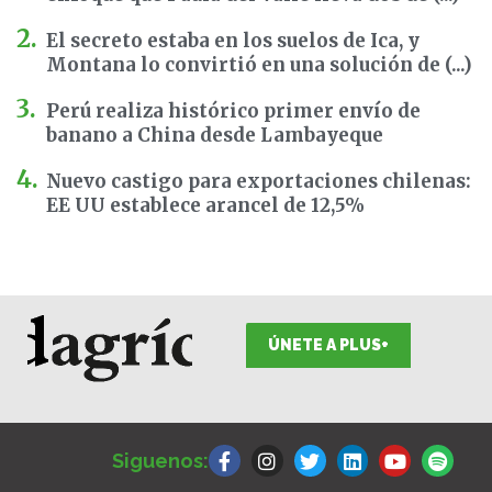
El secreto estaba en los suelos de Ica, y
Montana lo convirtió en una solución de (...)
Perú realiza histórico primer envío de
banano a China desde Lambayeque
Nuevo castigo para exportaciones chilenas:
EE UU establece arancel de 12,5%
ÚNETE A PLUS+
F
I
T
L
Y
S
a
n
w
i
o
p
Siguenos:
c
s
i
n
u
o
e
t
t
k
t
t