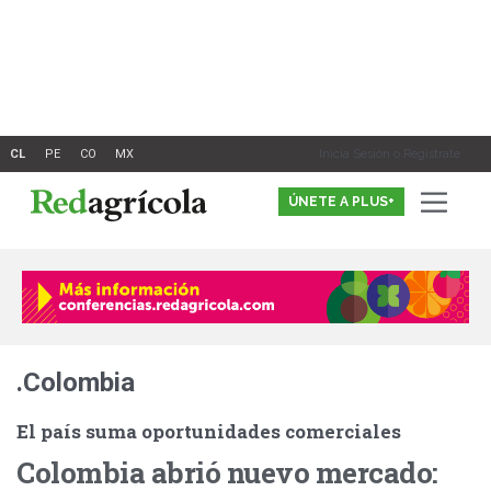
Ir
al
contenido
Inicia Sesión o Registrate
ÚNETE A PLUS+
.Colombia
El país suma oportunidades comerciales
Colombia abrió nuevo mercado: