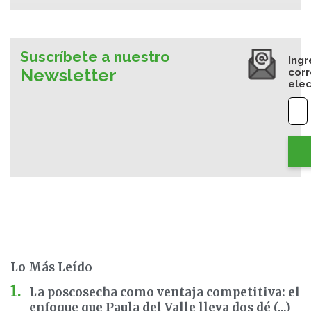
Suscríbete a nuestro
Ingr
Newsletter
cor
elec
Lo Más Leído
La poscosecha como ventaja competitiva: el
enfoque que Paula del Valle lleva dos dé (...)