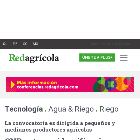
Ir
al
contenido
Inicia Sesión o Registrate
ÚNETE A PLUS+
.
.
Tecnología
Agua & Riego
Riego
La convocatoria es dirigida a pequeños y
medianos productores agrícolas