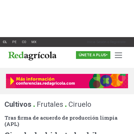
Ir
al
contenido
Inicia Sesión o Registrate
ÚNETE A PLUS+
.
.
Cultivos
Frutales
Ciruelo
Tras firma de acuerdo de producción limpia
(APL)