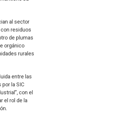
ian al sector
 con residuos
otro de plumas
te orgánico
nidades rurales
luida entre las
 por la SIC
strial”, con el
 el rol de la
ón.