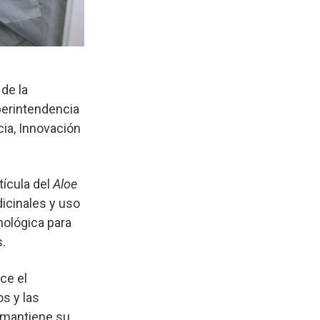
de la
perintendencia
ia, Innovación
tícula del
Aloe
icinales y uso
nológica para
.
ce el
os y las
e mantiene su