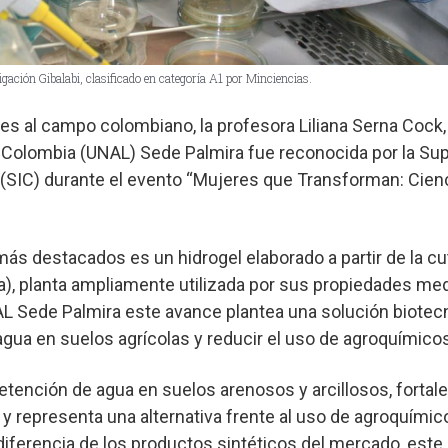
tigación Gibalabi, clasificado en categoría A1 por Minciencias.
es al campo colombiano, la profesora Liliana Serna Cock, 
 Colombia (UNAL) Sede Palmira fue reconocida por la Su
 (SIC) durante el evento “Mujeres que Transforman: Cienc
ás destacados es un hidrogel elaborado a partir de la cu
a), planta ampliamente utilizada por sus propiedades med
AL Sede Palmira este avance plantea una solución biotec
agua en suelos agrícolas y reducir el uso de agroquímicos
retención de agua en suelos arenosos y arcillosos, fortale
 y representa una alternativa frente al uso de agroquímic
diferencia de los productos sintéticos del mercado, est