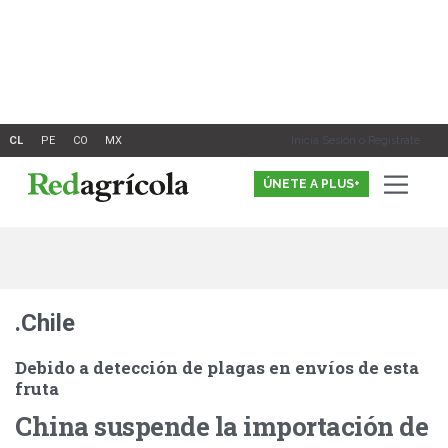
Ir
al
contenido
Inicia Sesión o Registrate
ÚNETE A PLUS+
.Chile
Debido a detección de plagas en envíos de esta
fruta
China suspende la importación de