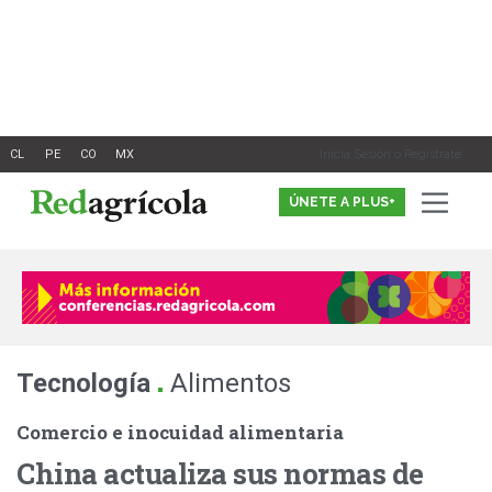
Ir
al
contenido
Inicia Sesión o Registrate
ÚNETE A PLUS+
.
Tecnología
Alimentos
Comercio e inocuidad alimentaria
China actualiza sus normas de