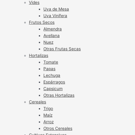
Vides
Uva de Mesa
Uva Vinífera
Frutos Secos
Almendra
Avellana
Nuez
Otras Frutas Secas
Hortalizas
Tomate
Papas
Lechuga
Espárragos
Capsicum
Otras Hortalizas
Cereales
Trigo
Maíz
Arroz
Otros Cereales
Cultivos Extensivos