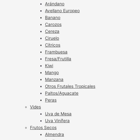
Arándano
Avellano Europeo
Banano
Carozos
Cereza
Ciruelo
Cítricos
Frambuesa
Fresa/Frutilla
Kiwi
Mango
Manzana
Otros Frutales Tropicales
Paltos/Aguacate
Peras
Vides
Uva de Mesa
Uva Vinífera
Frutos Secos
Almendra