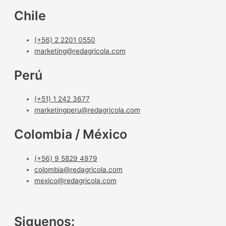
Chile
(+56) 2 2201 0550
marketing@redagricola.com
Perú
(+51) 1 242 3677
marketingperu@redagricola.com
Colombia / México
(+56) 9 5829 4979
colombia@redagricola.com
mexico@redagricola.com
Siguenos: