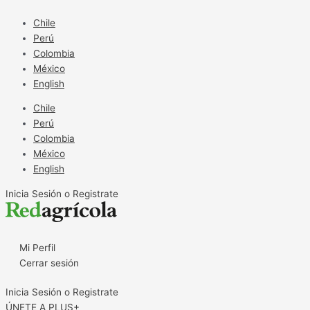
Ir
al
Chile
contenido
Perú
Colombia
México
English
Chile
Perú
Colombia
México
English
Inicia Sesión o Registrate
Mi Perfil
Cerrar sesión
Inicia Sesión o Registrate
ÚNETE A PLUS+