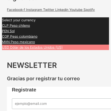
Facebook-f
Instagram
Twitter
Linkedin
Youtube
Spotify
Select your currency
CLP
Peso chileno
PEN
Sol
COP
Peso colombiano
MXN
Peso mexicano
USD
Dólar de los Estados Unidos (US)
NEWSLETTER
Gracias por registrar tu correo
Registrate