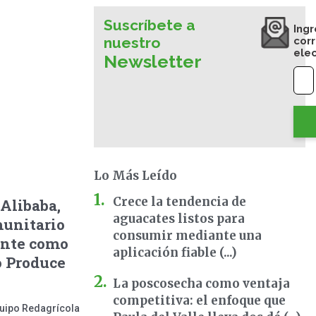
Suscríbete a
Ingr
nuestro
cor
ele
Newsletter
Lo Más Leído
Crece la tendencia de
Alibaba,
aguacates listos para
munitario
consumir mediante una
ente como
aplicación fiable (...)
o Produce
La poscosecha como ventaja
competitiva: el enfoque que
uipo Redagrícola