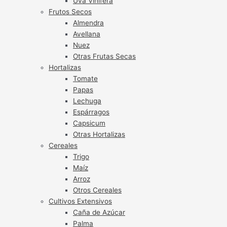
Uva Vinífera
Frutos Secos
Almendra
Avellana
Nuez
Otras Frutas Secas
Hortalizas
Tomate
Papas
Lechuga
Espárragos
Capsicum
Otras Hortalizas
Cereales
Trigo
Maíz
Arroz
Otros Cereales
Cultivos Extensivos
Caña de Azúcar
Palma