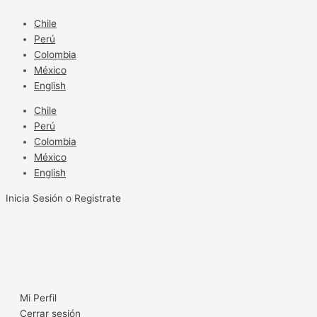
Ir
al
Chile
contenido
Perú
Colombia
México
English
Chile
Perú
Colombia
México
English
Inicia Sesión o Registrate
Mi Perfil
Cerrar sesión