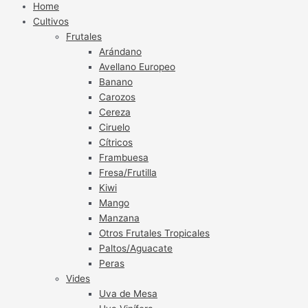
Home
Cultivos
Frutales
Arándano
Avellano Europeo
Banano
Carozos
Cereza
Ciruelo
Cítricos
Frambuesa
Fresa/Frutilla
Kiwi
Mango
Manzana
Otros Frutales Tropicales
Paltos/Aguacate
Peras
Vides
Uva de Mesa