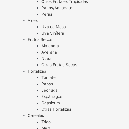
Otros Frutales Tropicales
Paltos/Aguacate
Peras
Vides
Uva de Mesa
Uva Vinífera
Frutos Secos
Almendra
Avellana
Nuez
Otras Frutas Secas
Hortalizas
Tomate
Papas
Lechuga
Espárragos
Capsicum
Otras Hortalizas
Cereales
Trigo
Maíz