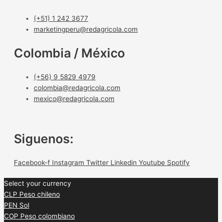
(+51) 1 242 3677
marketingperu@redagricola.com
Colombia / México
(+56) 9 5829 4979
colombia@redagricola.com
mexico@redagricola.com
Siguenos:
Facebook-f
Instagram
Twitter
Linkedin
Youtube
Spotify
Select your currency
CLP
Peso chileno
PEN
Sol
COP
Peso colombiano