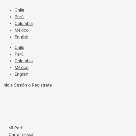
Ir
al
Chile
contenido
Perú
Colombia
México
English
Chile
Perú
Colombia
México
English
Inicia Sesión o Registrate
Mi Perfil
Cerrar sesión