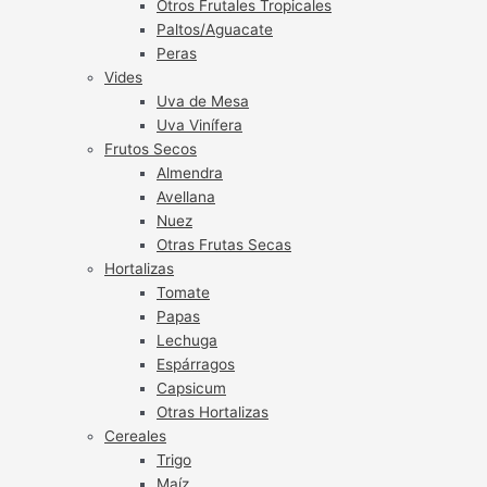
Otros Frutales Tropicales
Paltos/Aguacate
Peras
Vides
Uva de Mesa
Uva Vinífera
Frutos Secos
Almendra
Avellana
Nuez
Otras Frutas Secas
Hortalizas
Tomate
Papas
Lechuga
Espárragos
Capsicum
Otras Hortalizas
Cereales
Trigo
Maíz