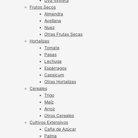
Uva Vinífera
Frutos Secos
Almendra
Avellana
Nuez
Otras Frutas Secas
Hortalizas
Tomate
Papas
Lechuga
Espárragos
Capsicum
Otras Hortalizas
Cereales
Trigo
Maíz
Arroz
Otros Cereales
Cultivos Extensivos
Caña de Azúcar
Palma