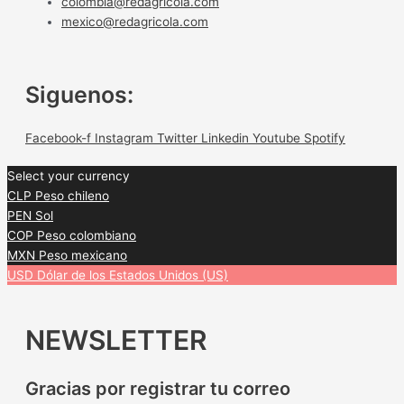
colombia@redagricola.com
mexico@redagricola.com
Siguenos:
Facebook-f
Instagram
Twitter
Linkedin
Youtube
Spotify
Select your currency
CLP
Peso chileno
PEN
Sol
COP
Peso colombiano
MXN
Peso mexicano
USD
Dólar de los Estados Unidos (US)
NEWSLETTER
Gracias por registrar tu correo