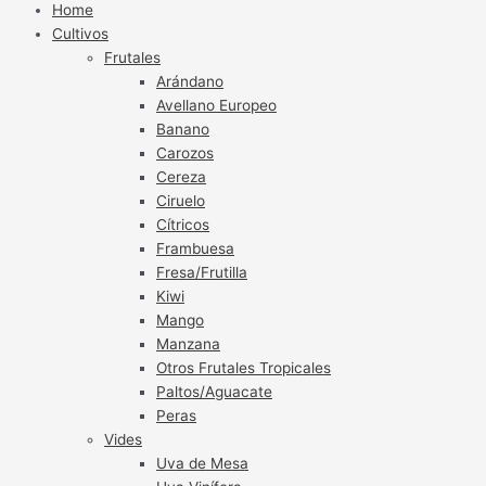
Home
Cultivos
Frutales
Arándano
Avellano Europeo
Banano
Carozos
Cereza
Ciruelo
Cítricos
Frambuesa
Fresa/Frutilla
Kiwi
Mango
Manzana
Otros Frutales Tropicales
Paltos/Aguacate
Peras
Vides
Uva de Mesa