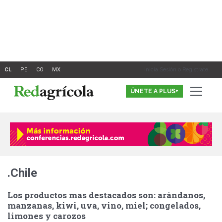
Ir
al
contenido
Inicia Sesión o Registrate
ÚNETE A PLUS+
.Chile
Los productos mas destacados son: arándanos,
manzanas, kiwi, uva, vino, miel; congelados,
limones y carozos