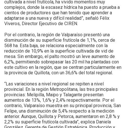
cultivada a nivel frutícola, ha vivido momentos muy
complejos, donde la escasez hídrica ha puesto a prueba a
cientos de productores que han tenido que aprender a
adaptarse a una nueva y difícil realidad”, señaló Félix
Viveros, Director Ejecutivo de CIREN.
Por el contrario, la región de Valparaíso presentó una
disminución de su superficie frutícola de 1,1%, cerca de
568 ha. Esta baja, se relaciona especialmente con la
reducción de 10,9% en la superficie cultivada de vid de
mesa. Sin embargo, el palto mostró un leve aumento de
6,2%, permitiendo sobrepasar las 20 mil ha plantadas con
este cultivo en la región, que se centran particularmente en
la provincia de Quillota, con un 36,6% del total regional.
“Las variaciones a nivel regional se repiten a nivel
provincial. En la región Metropolitana, las tres principales
provincias: Melipilla, Maipo y Talagante presentan
aumentos de 13%, 1,6% y 2,4% respectivamente. Por el
contrario, Valparaíso muestra en su principal provincia, San
Felipe, una disminución de 5,4% respecto a la medición
anterior. Aunque, Quillota y Petorca, aumentaron en 2,8 % y
2,2% su superficie frutícola cultivada”, explica Daniela
González, Gerenta de Gestión Estratégica, Producción y