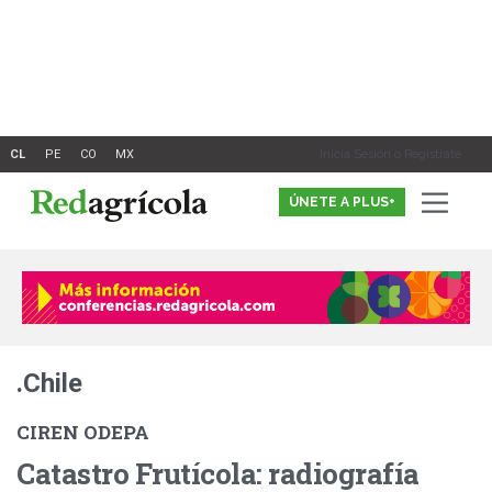
Ir
al
contenido
Inicia Sesión o Registrate
ÚNETE A PLUS+
.Chile
CIREN ODEPA
Catastro Frutícola: radiografía