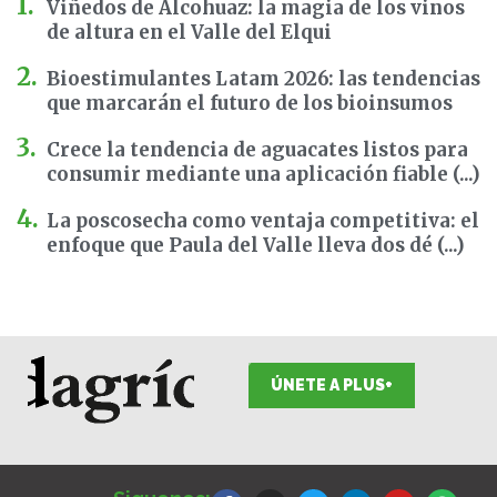
Viñedos de Alcohuaz: la magia de los vinos
de altura en el Valle del Elqui
Bioestimulantes Latam 2026: las tendencias
que marcarán el futuro de los bioinsumos
Crece la tendencia de aguacates listos para
consumir mediante una aplicación fiable (...)
La poscosecha como ventaja competitiva: el
enfoque que Paula del Valle lleva dos dé (...)
ÚNETE A PLUS+
F
I
T
L
Y
S
a
n
w
i
o
p