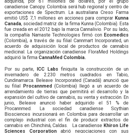
adquirida, por 61 millones de dólares, por el grupo
canadiense Canopy. Colombia será hub regional y centro de
exportaciones de Spectrum. La australiana Creso Farma
emitió US$ 7,1 millones en acciones para comprar
Kunna
Canada
, sociedad matriz de la firma Kunna (Colombia). Esta
fue creada en el 2012 bajo la marca Cannalivio. Por su lado,
la compañía Namaste Technologies firmó con
Ecomedics
(Colombia), a través de su filial Cannmart Incorporated, un
acuerdo de adquisición local de productos de cannabis
medicinal.
La organización canadiense FloraMed Holdings
adquirió la firma
CannaMed Colombia.
Por su parte,
ICC Labs
finiquita la construcción de un
invernadero de 2.230 metros cuadrados en Tabio,
Cundinamarca. Beleave Incorporated (Canadá) anunció que
su filial
Procannmed
(Colombia) llegó a un acuerdo de
arrendamiento de tierras que permitirá el desarrollo y la
expansión del cultivo de cannabis, su venta y extracción. En
junio, Beleave anunció haber adquirido el 51 % de
Procannmed. La sociedad canadiense Scythian
Biosciences incursionará en Colombia para desarrollar un
complejo industrial con el fin de producir extractos de
cannabis en Chinchiná, Caldas.
La canadiense
Khiron Life
Sciences Corporation
abrió negociaciones con sus