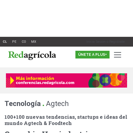
Ir
al
contenido
Inicia Sesión o Registrate
ÚNETE A PLUS+
.
Tecnología
Agtech
100+100 nuevas tendencias, startups e ideas del
mundo Agtech & Foodtech