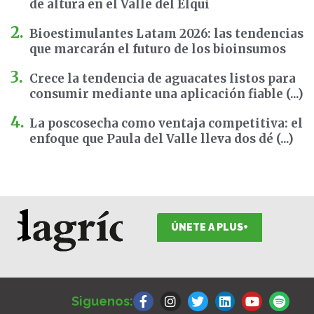
de altura en el Valle del Elqui
Bioestimulantes Latam 2026: las tendencias
que marcarán el futuro de los bioinsumos
Crece la tendencia de aguacates listos para
consumir mediante una aplicación fiable (...)
La poscosecha como ventaja competitiva: el
enfoque que Paula del Valle lleva dos dé (...)
ÚNETE A PLUS+
F
I
T
L
Y
S
a
n
w
i
o
p
Siguenos:
c
s
i
n
u
o