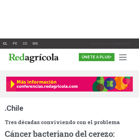
Ir
al
contenido
Inicia Sesión o Registrate
ÚNETE A PLUS+
.Chile
Tres décadas conviviendo con el problema
Cáncer bacteriano del cerezo: